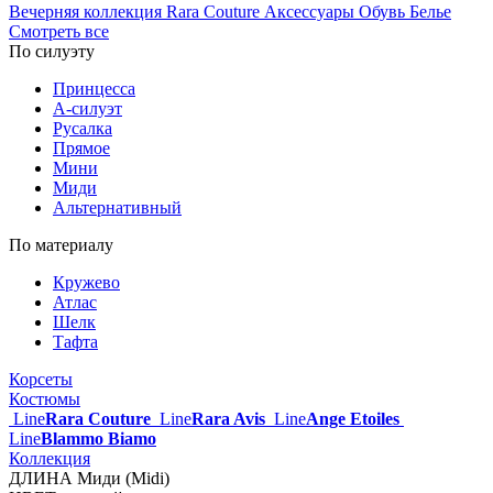
Вечерняя коллекция
Rara Couture
Аксессуары
Обувь
Белье
Смотреть все
По силуэту
Принцесса
А-силуэт
Русалка
Прямое
Мини
Миди
Альтернативный
По материалу
Кружево
Атлас
Шелк
Тафта
Корсеты
Костюмы
Line
Rara Couture
Line
Rara Avis
Line
Ange Etoiles
Line
Blammo Biamo
Коллекция
ДЛИНА
Миди (Midi)