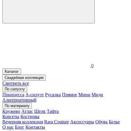
0
Каталог
Свадебная коллекция
Смотреть все
По силуэту
Принцесса
А-силуэт
Русалка
Прямое
Мини
Миди
Альтернативный
По материалу
Кружево
Атлас
Шелк
Тафта
Корсеты
Костюмы
Вечерняя коллекция
Rara Couture
Аксессуары
Обувь
Белье
О нас
Блог
Контакты