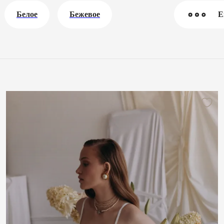
Белое
Бежевое
Е
Пудровое
Сорочки