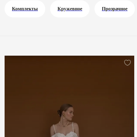
Комплекты
Кружевное
Прозрачное
С шортами
С корсетом
С топом
Черное