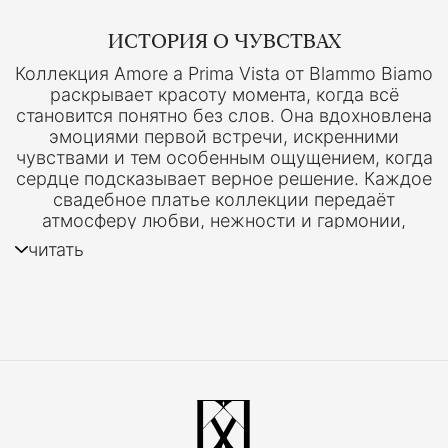
ИСТОРИЯ О ЧУВСТВАХ
Коллекция Amore a Prima Vista от Blammo Biamo
раскрывает красоту момента, когда всё
становится понятно без слов. Она вдохновлена
эмоциями первой встречи, искренними
чувствами и тем особенным ощущением, когда
сердце подсказывает верное решение. Каждое
свадебное платье коллекции передаёт
атмосферу любви, нежности и гармонии,
помогая создать образ, наполненный
читать
индивидуальностью и вдохновением.
СОВРЕМЕННАЯ
РОМАНТИКА
Свадебные платья коллекции объединяют
лёгкость современных силуэтов и
утончённость классического свадебного