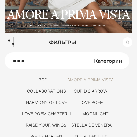
AMORE A PRIMA VISTA
КОЛЛЕКЦИЯ AMORE A PRIMA VISTA ОТ BLAMMO BIAMO
ФИЛЬТРЫ
0
Категории
ВСЕ
AMORE A PRIMA VISTA
COLLABORATIONS
CUPID'S ARROW
HARMONY OF LOVE
LOVE POEM
LOVE POEM CHAPTER II
MOONLIGHT
RAISE YOUR WINGS
STELLA DE VENERA
WHITE GARDEN
YOUR IDENTITY