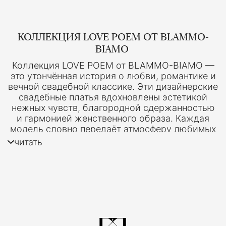
КОЛЛЕКЦИЯ LOVE POEM ОТ BLAMMO-
BIAMO
Коллекция LOVE POEM от BLAMMO-BIAMO —
это утончённая история о любви, романтике и
вечной свадебной классике. Эти дизайнерские
свадебные платья вдохновлены эстетикой
нежных чувств, благородной сдержанностью
и гармонией женственного образа. Каждая
модель словно передаёт атмосферу любимых
стихов о любви, где лёгкость тканей и чистота
читать
силуэтов создают по-настоящему элегантный
свадебный стиль.
В Kuraje представлены свадебные платья
премиум-класса для невест, которые ценят
лаконичность, благородные материалы и
изысканную эстетику. Коллекция LOVE POEM